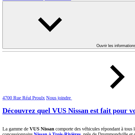
Ouvrir les information
4700 Rue Réal Proulx
Nous joindre
Découvrez quel VUS Nissan est fait pour vo
La gamme de
VUS Nissan
comporte des véhicules répondant à tous l
concessionnaire
Nissan à Trois-Rivières
, près de Drummondville et de