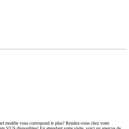
 quel modèle vous correspond le plus? Rendez-vous chez votre
rents VUS disponibles! En attendant votre visite, voici un aperçus de