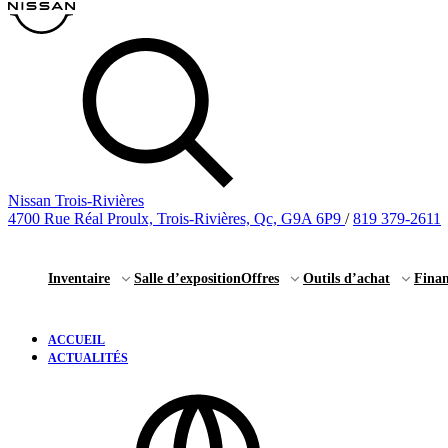
Nissan Trois-Rivières
4700 Rue Réal Proulx, Trois-Rivières, Qc, G9A 6P9
/
819 379-2611
Inventaire
Salle d’exposition
Offres
Outils d’achat
Fina
ACCUEIL
ACTUALITÉS