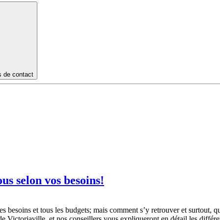
s de contact
us selon vos besoins!
es besoins et tous les budgets; mais comment s’y retrouver et surtout,
 Victoriaville, et nos conseillers vous expliqueront en détail les diffé