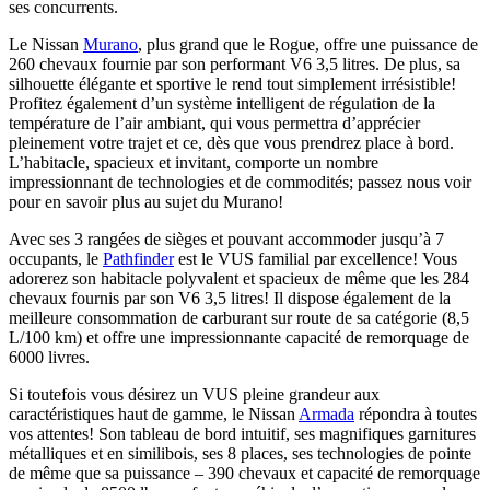
ses concurrents.
Le Nissan
Murano
, plus grand que le Rogue, offre une puissance de
260 chevaux fournie par son performant V6 3,5 litres. De plus, sa
silhouette élégante et sportive le rend tout simplement irrésistible!
Profitez également d’un système intelligent de régulation de la
température de l’air ambiant, qui vous permettra d’apprécier
pleinement votre trajet et ce, dès que vous prendrez place à bord.
L’habitacle, spacieux et invitant, comporte un nombre
impressionnant de technologies et de commodités; passez nous voir
pour en savoir plus au sujet du Murano!
Avec ses 3 rangées de sièges et pouvant accommoder jusqu’à 7
occupants, le
Pathfinder
est le VUS familial par excellence! Vous
adorerez son habitacle polyvalent et spacieux de même que les 284
chevaux fournis par son V6 3,5 litres! Il dispose également de la
meilleure consommation de carburant sur route de sa catégorie (8,5
L/100 km) et offre une impressionnante capacité de remorquage de
6000 livres.
Si toutefois vous désirez un VUS pleine grandeur aux
caractéristiques haut de gamme, le Nissan
Armada
répondra à toutes
vos attentes! Son tableau de bord intuitif, ses magnifiques garnitures
métalliques et en similibois, ses 8 places, ses technologies de pointe
de même que sa puissance – 390 chevaux et capacité de remorquage