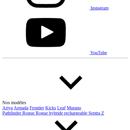
Instagram
YouTube
Nos modèles
Ariya
Armada
Frontier
Kicks
Leaf
Murano
Pathfinder
Rogue
Rogue hybride rechargeable
Sentra
Z