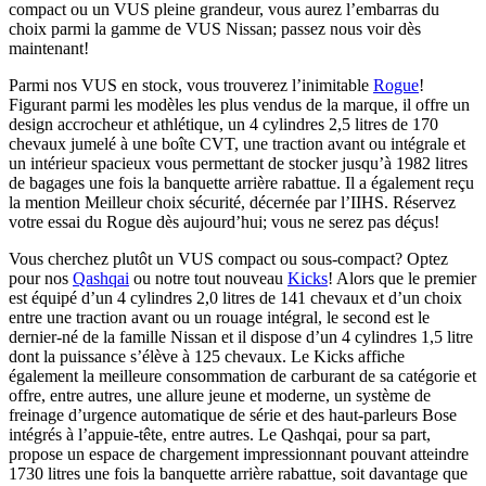
compact ou un VUS pleine grandeur, vous aurez l’embarras du
choix parmi la gamme de VUS Nissan; passez nous voir dès
maintenant!
Parmi nos VUS en stock, vous trouverez l’inimitable
Rogue
!
Figurant parmi les modèles les plus vendus de la marque, il offre un
design accrocheur et athlétique, un 4 cylindres 2,5 litres de 170
chevaux jumelé à une boîte CVT, une traction avant ou intégrale et
un intérieur spacieux vous permettant de stocker jusqu’à 1982 litres
de bagages une fois la banquette arrière rabattue. Il a également reçu
la mention Meilleur choix sécurité, décernée par l’IIHS. Réservez
votre essai du Rogue dès aujourd’hui; vous ne serez pas déçus!
Vous cherchez plutôt un VUS compact ou sous-compact? Optez
pour nos
Qashqai
ou notre tout nouveau
Kicks
! Alors que le premier
est équipé d’un 4 cylindres 2,0 litres de 141 chevaux et d’un choix
entre une traction avant ou un rouage intégral, le second est le
dernier-né de la famille Nissan et il dispose d’un 4 cylindres 1,5 litre
dont la puissance s’élève à 125 chevaux. Le Kicks affiche
également la meilleure consommation de carburant de sa catégorie et
offre, entre autres, une allure jeune et moderne, un système de
freinage d’urgence automatique de série et des haut-parleurs Bose
intégrés à l’appuie-tête, entre autres. Le Qashqai, pour sa part,
propose un espace de chargement impressionnant pouvant atteindre
1730 litres une fois la banquette arrière rabattue, soit davantage que