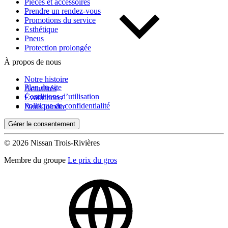
Pièces et accessoires
Prendre un rendez-vous
Promotions du service
Esthétique
Pneus
Protection prolongée
À propos de nous
Notre histoire
Plan du site
Actualités
Conditions d’utilisation
Évaluations
Politique de confidentialité
Nous joindre
Gérer le consentement
© 2026 Nissan Trois-Rivières
Membre du groupe
Le prix du gros