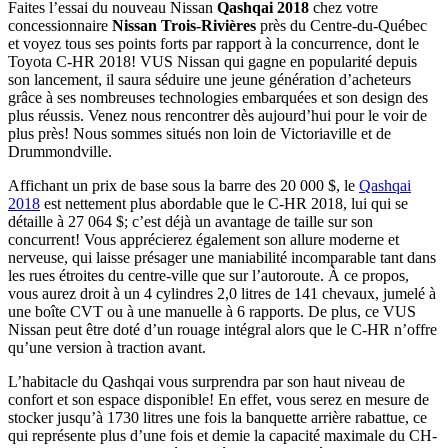
Faites l’essai du nouveau Nissan
Qashqai 2018
chez votre
concessionnaire
Nissan Trois-Rivières
près du Centre-du-Québec
et voyez tous ses points forts par rapport à la concurrence, dont le
Toyota C-HR 2018! VUS Nissan qui gagne en popularité depuis
son lancement, il saura séduire une jeune génération d’acheteurs
grâce à ses nombreuses technologies embarquées et son design des
plus réussis. Venez nous rencontrer dès aujourd’hui pour le voir de
plus près! Nous sommes situés non loin de Victoriaville et de
Drummondville.
Affichant un prix de base sous la barre des 20 000 $, le
Qashqai
2018
est nettement plus abordable que le C-HR 2018, lui qui se
détaille à 27 064 $; c’est déjà un avantage de taille sur son
concurrent! Vous apprécierez également son allure moderne et
nerveuse, qui laisse présager une maniabilité incomparable tant dans
les rues étroites du centre-ville que sur l’autoroute. À ce propos,
vous aurez droit à un 4 cylindres 2,0 litres de 141 chevaux, jumelé à
une boîte CVT ou à une manuelle à 6 rapports. De plus, ce VUS
Nissan peut être doté d’un rouage intégral alors que le C-HR n’offre
qu’une version à traction avant.
L’habitacle du Qashqai vous surprendra par son haut niveau de
confort et son espace disponible! En effet, vous serez en mesure de
stocker jusqu’à 1730 litres une fois la banquette arrière rabattue, ce
qui représente plus d’une fois et demie la capacité maximale du CH-