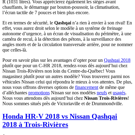
R (1031 litres). Vous apprécierez également les sièges avant
chauffants, le démarrage par bouton-poussoir, la climatisation,
l’écran tactile de 7 pouces et bien plus encore.
Et en termes de sécurité, le
Qashqai
n’a rien à envier à son rival! En
effet, vous aurez droit selon le modèle à un système de freinage
autonome d’urgence, à un écran de visualisation du périmètre, à une
caméra de recul, à la détection des pétons, à la surveillance des
angles morts et de la circulation transversale arrière, pour ne nommer
que celles-là.
Pour en savoir plus sur les avantages d’opter pour un
Qashqai 2018
plutôt que pour un C-HR 2018, rendez-vous dès aujourd’hui chez
Nissan Trois-Rivières non loin du Centre-du-Québec! Vous
magasinez plutôt pour un autres modèle? Vous trouverez parmi nos
véhicules Nissan celui qui répondra le mieux à vos attentes. De plus,
nous vous offrons diverses options de
financement
de même que
d’alléchantes
promotions
Nissan sur nos modèles
neufs
et
usagés
.
Nous vous attendons dès aujourd’hui chez
Nissan Trois-Rivières
!
Nous sommes situés près de Victoriaville et de Drummondville.
Honda HR-V 2018 vs Nissan Qashqai
2018 à Trois-Rivières