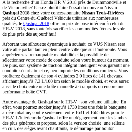
À la recherche d’un Honda HR-V 2018 près de Drummondville et
de Victoriaville? Passez plutôt faire l’essai du nouveau Nissan
Qashqai 2018
chez votre concessionnaire
Nissan Trois-Rivières
près du Centre-du-Québec! Véhicule utilitaire aux nombreuses
qualités, le
Qashqai 2018
offre un prix de base inférieur à celui du
HR-V 2018, sans toutefois sacrifier les commodités. Venez le voir
de plus près dès aujourd’hui!
Arborant une silhouette dynamique à souhait, ce VUS Nissan sera
votre allié parfait tant en plein centre-ville que sur l’autoroute. Vous
apprécierez sa remarquable maniabilité et la possibilité de
sélectionner votre mode de conduite selon votre humeur du moment.
De plus, son système de traction intégral intelligent vous garantit une
conduite sécuritaire et ce, peu importe les conditions routières. Vous
profiterez également de son 4 cylindres 2,0 litres de 141 chevaux
affichant jusqu’à 7,3 L/100 km selon le modèle choisi, et vous aurez
aussi le choix entre une boîte manuelle à 6 rapports ou encore une
performante boîte CVT.
Autre avantage du Qashqai sur le HR-V : son volume utilitaire. En
effet, vous pourrez stocker jusqu’à 1730 litres une fois la banquette
arrière rabattue, contre seulement entre 1631 et 1665 litres pour le
HR-V. L’intérieur du Qashqai offre un dégagement pour les jambes
des plus généreux et propose, selon la version choisie, une sellerie
en cuir, des sièges avant chauffants, le démarrage par bouton-