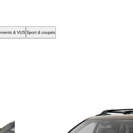
gments & VUS
Sport & coupés