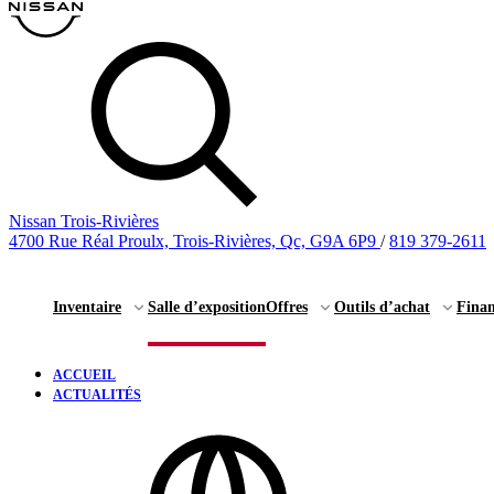
Nissan Trois-Rivières
4700 Rue Réal Proulx, Trois-Rivières, Qc, G9A 6P9
/
819 379-2611
Inventaire
Salle d’exposition
Offres
Outils d’achat
Fina
ACCUEIL
ACTUALITÉS