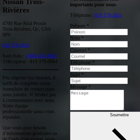
Nissan Trois-
importants pour nous
Rivières
Téléphone :
819 379-2611
4700 Rue Réal Proulx
Prénom
*
Trois-Rivières, Qc, G9A
6P9
Nom
*
819 379-2611
Courriel
*
Sans frais :
1 866 303-7802
Télécopieur : 819 379-0064
Téléphone
*
Sujet
*
Peu importe vos besoins, il
suffit de compléter notre
Message
*
formulaire de contact pour
nous joindre. N’hésitez pas
à communiquer avec nous.
Notre équipe
professionnelle saura vous
Soumettre
répondre.
Que vous ayez besoin
d’informations générales ou
de l’avis d’un expert, nous