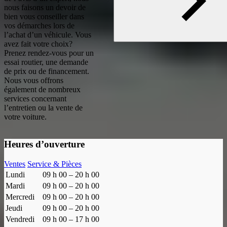
nous faisons un devoir de
bien vous conseiller dans
vos démarches lors de
l’achat d’un véhicule. Vous
avez fait votre choix?
Prenez rendez-vous pour un
essai routier, une demande
de prix ou de financement.
Nous vous offrons
également de nombreux
services concernant
l’entretien ou la vente de
votre voiture.
Heures d’ouverture
Ventes
Service & Pièces
Lundi
09 h 00 – 20 h 00
Mardi
09 h 00 – 20 h 00
Mercredi
09 h 00 – 20 h 00
Jeudi
09 h 00 – 20 h 00
Vendredi
09 h 00 – 17 h 00