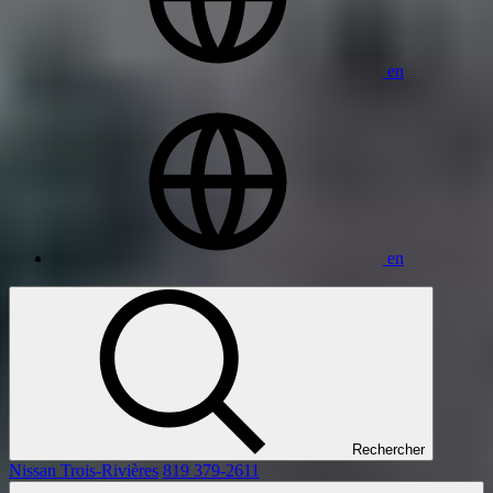
en
en
Rechercher
Nissan Trois-Rivières
819 379-2611