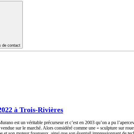
s de contact
2022 à Trois-Rivières
ano est un véritable précurseur et c’est en 2003 qu’on a pu l’apercevoir
 vendue sur le marché. Alors considéré comme une « sculpture sur roues »
time et son moteur fougueux, ainsi que son éventail impressionnant de te