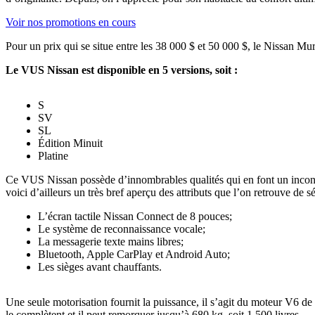
Voir nos promotions en cours
Pour un prix qui se situe entre les 38 000 $ et 50 000 $, le Nissan M
Le VUS Nissan est disponible en 5 versions, soit :
S
SV
SL
Édition Minuit
Platine
Ce VUS Nissan possède d’innombrables qualités qui en font un incont
voici d’ailleurs un très bref aperçu des attributs que l’on retrouve de sér
L’écran tactile Nissan Connect de 8 pouces;
Le système de reconnaissance vocale;
La messagerie texte mains libres;
Bluetooth, Apple CarPlay et Android Auto;
Les sièges avant chauffants.
Une seule motorisation fournit la puissance, il s’agit du moteur V6 de 
le complètent et il peut remorquer jusqu’à 680 kg, soit 1 500 livres.