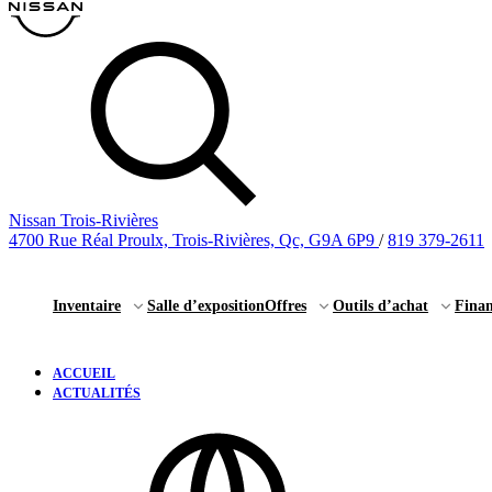
Nissan Trois-Rivières
4700 Rue Réal Proulx, Trois-Rivières, Qc, G9A 6P9
/
819 379-2611
Inventaire
Salle d’exposition
Offres
Outils d’achat
Fina
ACCUEIL
ACTUALITÉS