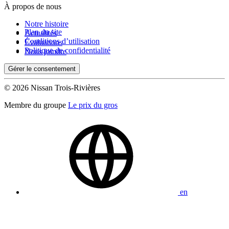
À propos de nous
Notre histoire
Plan du site
Actualités
Conditions d’utilisation
Évaluations
Politique de confidentialité
Nous joindre
Gérer le consentement
© 2026 Nissan Trois-Rivières
Membre du groupe
Le prix du gros
en