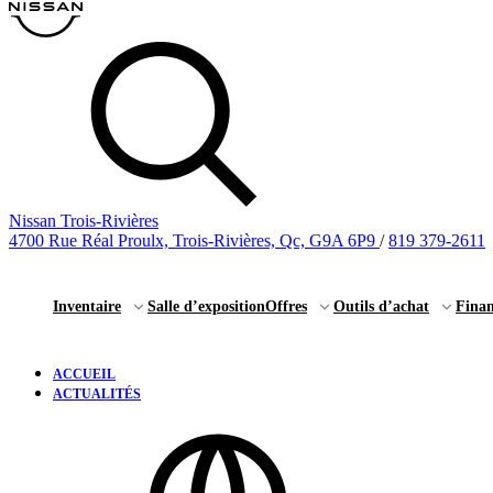
Nissan Trois-Rivières
4700 Rue Réal Proulx, Trois-Rivières, Qc, G9A 6P9
/
819 379-2611
Inventaire
Salle d’exposition
Offres
Outils d’achat
Fina
ACCUEIL
ACTUALITÉS