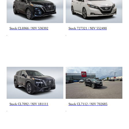
SV 2024
SV 2022
39 113 km
86 268 km
21 572 $
15 992 $
Stock CL6966 / NIV 536392
Stock 727321 / NIV 552490
Nissan Rogue
Nissan Rogue
SV Moonroof 2024
SV 2021
61 521 km
106 681 km
25 995 $
18 998 $
Stock CL7092 / NIV 181111
Stock CL7112 / NIV 702685