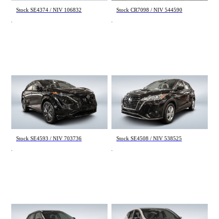
Stock SE4374 / NIV 106832
Stock CR7098 / NIV 544590
Nissan Ariya
Nissan Kicks
PLATINUM+ 2023
S 2024
36 714 km
35 033 km
41 495 $
20 195 $
Stock SE4593 / NIV 703736
Stock SE4508 / NIV 538525
Nissan Kicks
Nissan Leaf