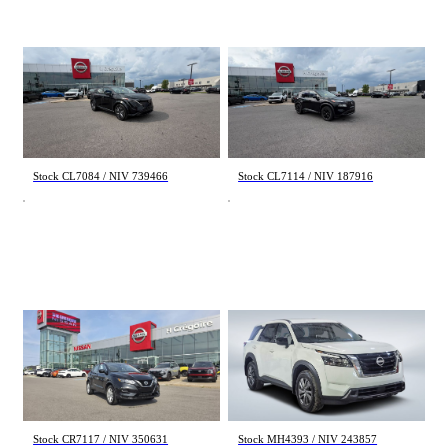
Nissan Ariya
Nissan Rogue
EVOLVE+ 2024
SV Midnight Edition 2023
48 977 km
96 606 km
43 944 $
23 763 $
Stock CL7084 / NIV 739466
Stock CL7114 / NIV 187916
Nissan Qashqai
Nissan Pathfinder
SV 2022
S 2024
46 740 km
22 884 km
22 935 $
39 448 $
Stock CR7117 / NIV 350631
Stock MH4393 / NIV 243857