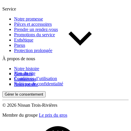
Service
Notre promesse
Pièces et accessoires
Prendre un rendez-vous
Promotions du service
Esthétique
Pneus
Protection prolongée
À propos de nous
Notre histoire
Plan du site
Actualités
Conditions d’utilisation
Évaluations
Politique de confidentialité
Nous joindre
Gérer le consentement
© 2026 Nissan Trois-Rivières
Membre du groupe
Le prix du gros