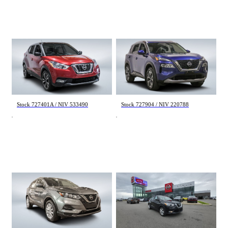
(1332)
Appliquer
Nissan Kicks
Nissan Rogue
SV 2019
SV Moonroof 2023
64 823 km
87 552 km
Réinitialiser
14 998 $
21 992 $
Stock 727401A / NIV 533490
Stock 727904 / NIV 220788
Nissan Qashqai
Nissan Kicks
SV 2023
S 2020
47 625 km
35 904 km
21 495 $
16 884 $