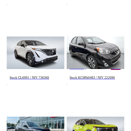
Nissan Ariya
Nissan Micra
EVOLVE 2024
SV 2019
35 150 km
80 964 km
41 995 $
13 995 $
13 295 $
- 700 $
Stock CL6901 / NIV 736360
Stock KCSPA0483 / NIV 222096
Nissan Kicks
Nissan Kicks