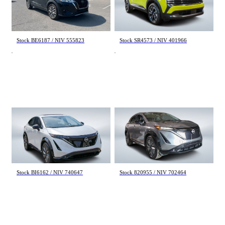
SV 2024
SV 2025
28 019 km
13 571 km
22 495 $
27 895 $
Stock BE6187 / NIV 555823
Stock SR4573 / NIV 401966
Nissan Ariya
Nissan Ariya
EVOLVE+ 2024
PLATINUM+ 2023
26 656 km
83 789 km
44 195 $
35 998 $
Stock BI6162 / NIV 740647
Stock 820955 / NIV 702464