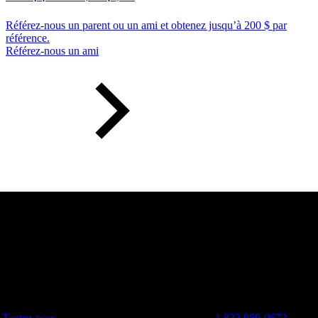
Référez-nous un parent ou un ami et obtenez jusqu’à 200 $ par
référence.
Référez-nous un ami
Textez-nous
1 833 989-0672