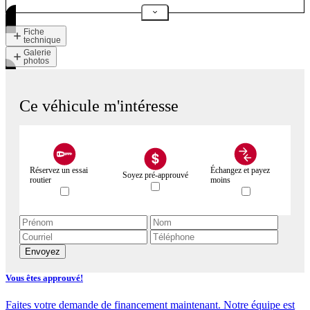
Fiche
technique
Galerie
photos
Ce véhicule m'intéresse
Réservez un essai
Échangez et payez
Soyez pré-approuvé
routier
moins
Envoyez
Vous êtes approuvé!
Faites votre demande de financement maintenant. Notre équipe est