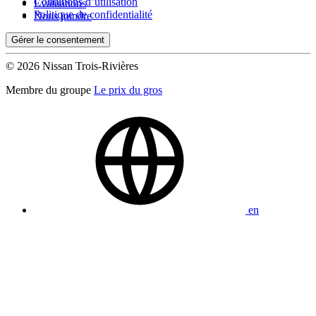
Conditions d’utilisation
Évaluations
Politique de confidentialité
Nous joindre
Gérer le consentement
© 2026 Nissan Trois-Rivières
Membre du groupe
Le prix du gros
en