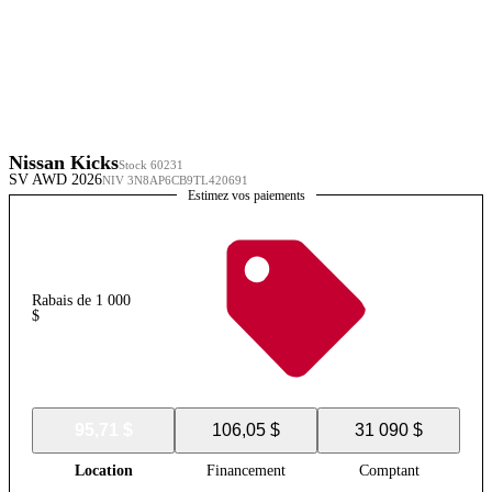
Nissan Kicks
Stock 60231
SV AWD 2026
NIV 3N8AP6CB9TL420691
Estimez vos paiements
Rabais de 1 000
$
95,71 $
106,05 $
31 090 $
Location
Financement
Comptant