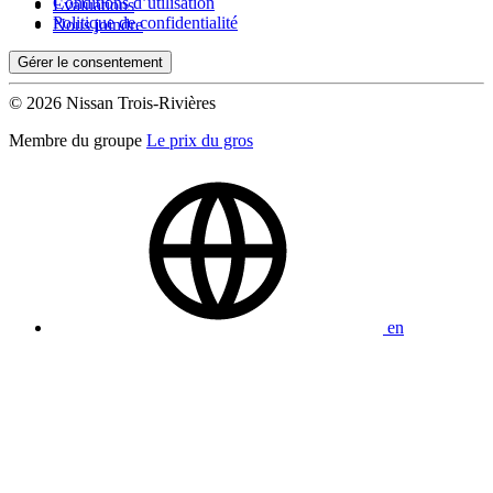
Conditions d’utilisation
Évaluations
Politique de confidentialité
Nous joindre
Gérer le consentement
© 2026 Nissan Trois-Rivières
Membre du groupe
Le prix du gros
en