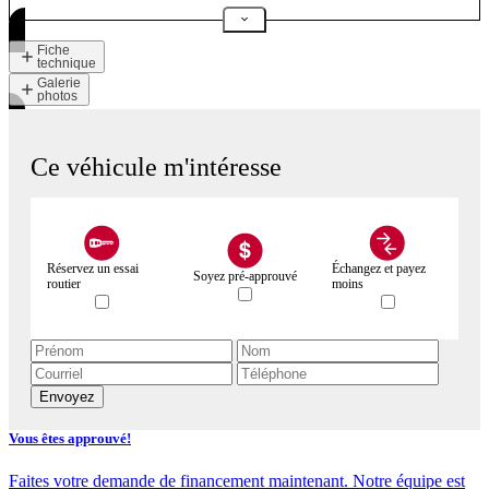
Fiche
technique
Galerie
photos
Ce véhicule m'intéresse
Réservez un essai
Échangez et payez
Soyez pré-approuvé
routier
moins
Envoyez
Vous êtes approuvé!
Faites votre demande de financement maintenant. Notre équipe est