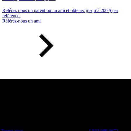
Référez-nous un parent ou un ami et obtenez jusqu’à 200 $ par
référence.
Référez-nous un ami
Textez-nous
1 833 989-0672