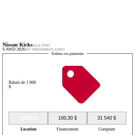
Nissan Kicks
Stock 30441
S AWD 2026
NIV 3N8AP6BB4TL429087
Estimez vos paiements
Rabais de 1 000
$
89,03 $
100,30 $
31 540 $
Location
Financement
Comptant