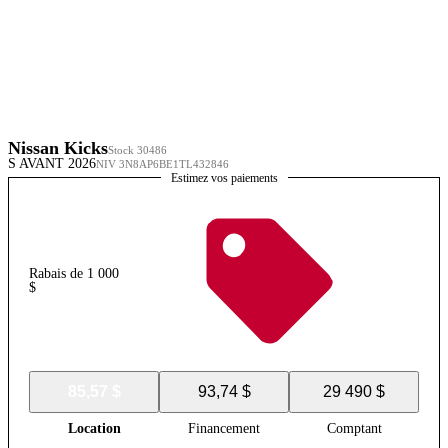
Nissan Kicks
Stock 30486
S AVANT 2026
NIV 3N8AP6BE1TL432846
Estimez vos paiements
Rabais de 1 000
$
85,57 $
93,74 $
29 490 $
Location
Financement
Comptant