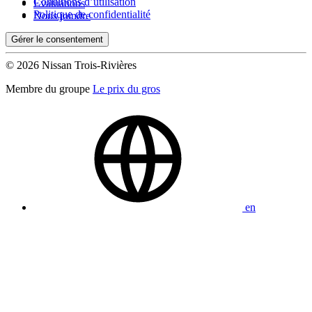
Conditions d’utilisation
Évaluations
Politique de confidentialité
Nous joindre
Gérer le consentement
© 2026 Nissan Trois-Rivières
Membre du groupe
Le prix du gros
en