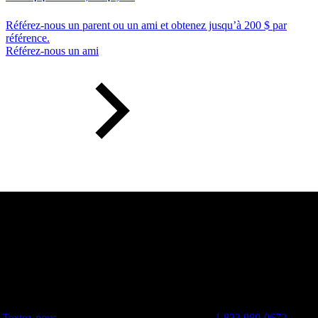
Référez-nous un parent ou un ami et obtenez jusqu’à 200 $ par
référence.
Référez-nous un ami
Textez-nous
1 833 989-0672