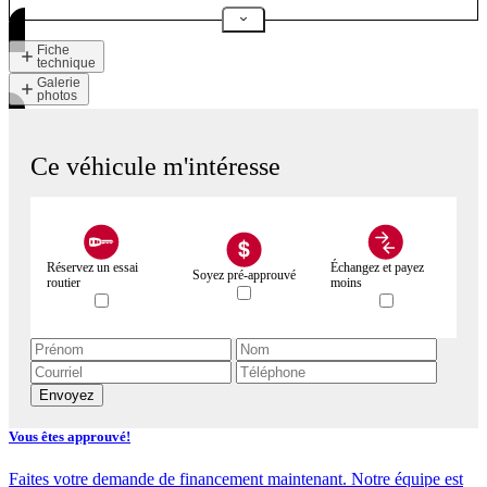
Fiche
technique
Galerie
photos
Ce véhicule m'intéresse
Réservez un essai
Échangez et payez
Soyez pré-approuvé
routier
moins
Envoyez
Vous êtes approuvé!
Faites votre demande de financement maintenant. Notre équipe est