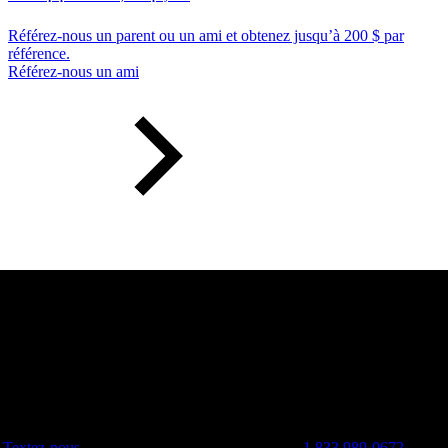
Référez-nous un parent ou un ami et obtenez jusqu’à 200 $ par
référence.
Référez-nous un ami
Textez-nous
1 833 989-0672