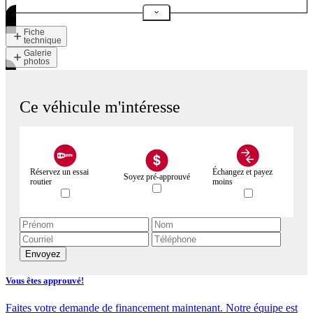
Fiche
technique
Galerie
photos
Ce véhicule m'intéresse
Réservez un essai
Échangez et payez
Soyez pré-approuvé
routier
moins
Envoyez
Vous êtes approuvé!
Faites votre demande de financement maintenant. Notre équipe est