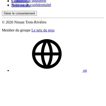
Conditions d’utilisation
Évaluations
Politique de confidentialité
Nous joindre
Gérer le consentement
© 2026 Nissan Trois-Rivières
Membre du groupe
Le prix du gros
en