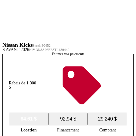
Nissan Kicks
Stock 30452
S AVANT 2026
NIV 3N8AP6BE3TL430449
Estimez vos paiements
Rabais de 1 000
$
84,61 $
92,94 $
29 240 $
Location
Financement
Comptant