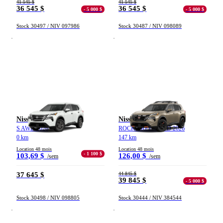
41 545 $
41 545 $
36 545 $
36 545 $
- 5 000 $
- 5 000 $
Stock 30497 / NIV 097986
Stock 30487 / NIV 098089
Nissan Rogue
Nissan Rogue
S AWD 2026
ROCK CREEK AWD 2026
0 km
147 km
Location 48 mois
Location 48 mois
- 1 100 $
103,69 $
126,00 $
/sem
/sem
37 645 $
44 845 $
39 845 $
- 5 000 $
Stock 30498 / NIV 098805
Stock 30444 / NIV 384544