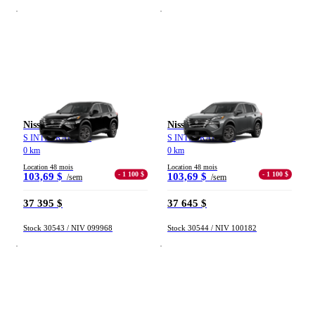
Inventaire
Occasion
Neuf
Démo
Nissan Rogue
Nissan Rogue
S INTÉGRAL 2026
S INTÉGRAL 2026
Marques
0 km
0 km
Location 48 mois
Location 48 mois
- 1 100 $
- 1 100 $
103,69 $
103,69 $
/sem
/sem
Nissan
37 395 $
37 645 $
Modèles
Stock 30543 / NIV 099968
Stock 30544 / NIV 100182
Nissan
Altima
Ariya
Frontier
Kicks
Kicks Play
LEAF