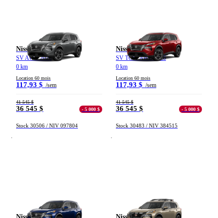
Nissan Rogue
Nissan Rogue
SV AWD 2026
SV TOIT AWD 2026
0 km
0 km
Location 60 mois
Location 60 mois
117,93 $
117,93 $
/sem
/sem
41 545 $
41 545 $
36 545 $
36 545 $
- 5 000 $
- 5 000 $
Stock 30506 / NIV 097804
Stock 30483 / NIV 384515
Nissan Rogue
Nissan Rogue