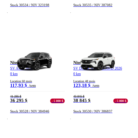
Stock 30534 / NIV 323198
Stock 30535 / NIV 387082
(45)
Appliquer
Réinitialiser
Nissan Rogue
Nissan Rogue
SV AWD 2026
SV DARK ARMOR AWD 2026
0 km
0 km
Location 60 mois
Location 48 mois
117,93 $
123,18 $
/sem
/sem
41 295 $
43 845 $
36 295 $
38 845 $
- 5 000 $
- 5 000 $
Stock 30528 / NIV 384946
Stock 30530 / NIV 386837