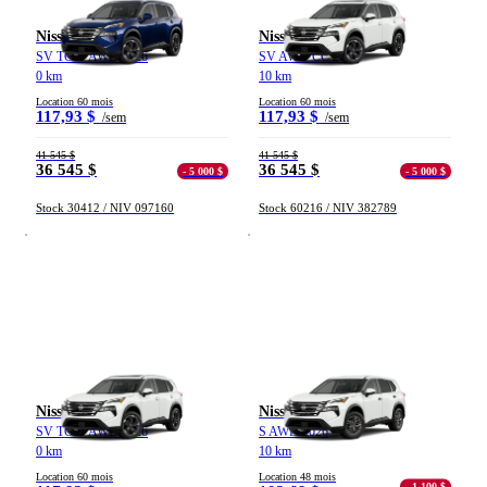
Nissan Rogue
Nissan Rogue
SV TOIT AWD 2026
SV AWD CC 2026
0 km
10 km
Location 60 mois
Location 60 mois
117,93 $
117,93 $
/sem
/sem
41 545 $
41 545 $
36 545 $
36 545 $
- 5 000 $
- 5 000 $
Stock 30412 / NIV 097160
Stock 60216 / NIV 382789
Nissan Rogue
Nissan Rogue
SV TOIT AWD 2026
S AWD 2026
0 km
10 km
Location 60 mois
Location 48 mois