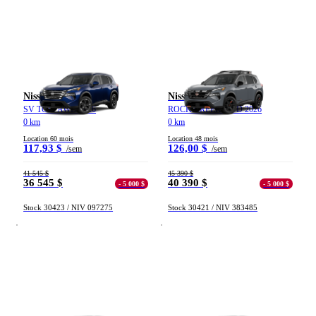
Nissan Rogue
Nissan Rogue
SV TOIT AWD 2026
ROCK CREEK AWD 2026
0 km
0 km
Location 60 mois
Location 48 mois
117,93 $
126,00 $
/sem
/sem
41 545 $
45 390 $
36 545 $
40 390 $
- 5 000 $
- 5 000 $
Stock 30423 / NIV 097275
Stock 30421 / NIV 383485