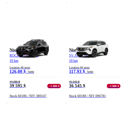
Nissan Rogue
Nissan Rogue
ROCKCREEK 2026
SV AWD 2026
10 km
10 km
Location 48 mois
Location 60 mois
126,00 $
117,93 $
/sem
/sem
44 595 $
41 545 $
39 595 $
36 545 $
- 5 000 $
- 5 000 $
Stock 60186 / NIV 380547
Stock 60188 / NIV 096781