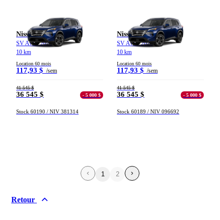
Nissan Rogue
Nissan Rogue
SV AWD 2026
SV AWD 2026
10 km
10 km
Location 60 mois
Location 60 mois
117,93 $
117,93 $
/sem
/sem
41 545 $
41 545 $
36 545 $
36 545 $
- 5 000 $
- 5 000 $
Stock 60190 / NIV 381314
Stock 60189 / NIV 096692
1
2
Retour