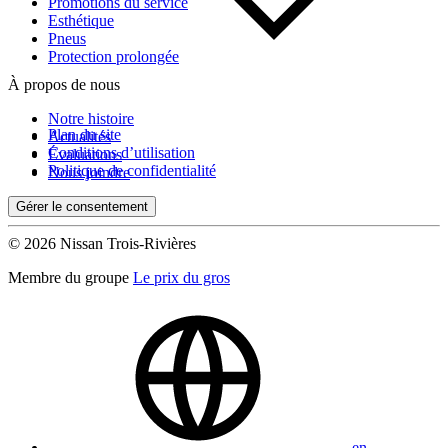
Promotions du service
Esthétique
Pneus
Protection prolongée
À propos de nous
Notre histoire
Plan du site
Actualités
Conditions d’utilisation
Évaluations
Politique de confidentialité
Nous joindre
Gérer le consentement
© 2026 Nissan Trois-Rivières
Membre du groupe
Le prix du gros
en