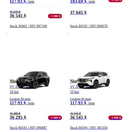
- 1 100 $
117,93 $
103,69 $
/sem
/sem
41 545 $
37 645 $
36 545 $
- 5 000 $
Stock 30402 / NIV 097340
Stock 60192 / NIV 096678
Nissan Rogue
Nissan Rogue
SV AWD CC 2026
SV AWD 2026
10 km
10 km
Location 60 mois
Location 60 mois
117,93 $
117,93 $
/sem
/sem
41 295 $
41 545 $
36 295 $
36 545 $
- 5 000 $
- 5 000 $
Stock 60193 / NIV 096887
Stock 60194 / NIV 381350