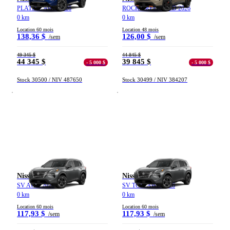
PLATINE AWD 2026
ROCK CREEK AWD 2026
0 km
0 km
Location 60 mois
Location 48 mois
138,36 $
126,00 $
/sem
/sem
49 345 $
44 845 $
44 345 $
39 845 $
- 5 000 $
- 5 000 $
Stock 30500 / NIV 487650
Stock 30499 / NIV 384207
Nissan Rogue
Nissan Rogue
SV AWD 2026
SV TOIT AWD 2026
0 km
0 km
Location 60 mois
Location 60 mois
117,93 $
117,93 $
/sem
/sem