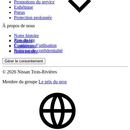
Promotions du service
Esthétique
Pneus
Protection prolongée
À propos de nous
Notre histoire
Plan du site
Actualités
Conditions d’utilisation
Évaluations
Politique de confidentialité
Nous joindre
Gérer le consentement
© 2026 Nissan Trois-Rivières
Membre du groupe
Le prix du gros