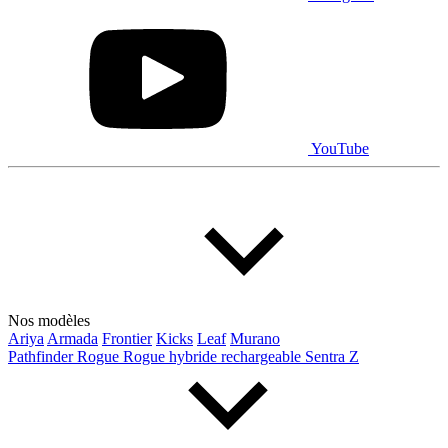
Prix
De 5 000 $ à 100 000 $
YouTube
Paiement hebdo
De 0 $ à 1 000 $
Kilométrage
Nos modèles
Ariya
Armada
Frontier
Kicks
Leaf
Murano
Pathfinder
Rogue
Rogue hybride rechargeable
Sentra
Z
De 0 km à 500 000 km