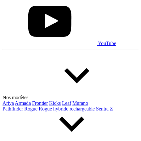
Prix
De 5 000 $ à 100 000 $
YouTube
Paiement hebdo
De 0 $ à 1 000 $
Kilométrage
Nos modèles
Ariya
Armada
Frontier
Kicks
Leaf
Murano
Pathfinder
Rogue
Rogue hybride rechargeable
Sentra
Z
De 0 km à 500 000 km