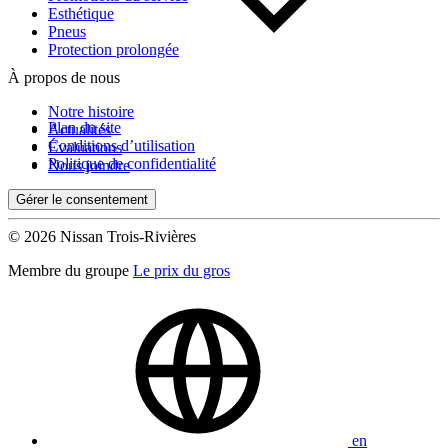
Esthétique
Pneus
Protection prolongée
À propos de nous
Notre histoire
Plan du site
Actualités
Conditions d’utilisation
Évaluations
Politique de confidentialité
Nous joindre
Gérer le consentement
© 2026 Nissan Trois-Rivières
Membre du groupe
Le prix du gros
en