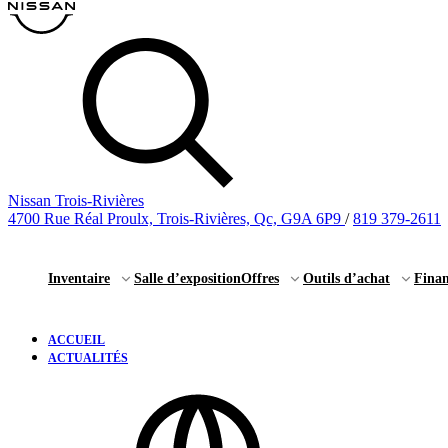
Nissan Trois-Rivières
4700 Rue Réal Proulx, Trois-Rivières, Qc, G9A 6P9
/
819 379-2611
Inventaire
Salle d’exposition
Offres
Outils d’achat
Fina
ACCUEIL
ACTUALITÉS