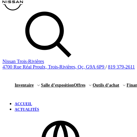
Nissan Trois-Rivières
4700 Rue Réal Proulx, Trois-Rivières, Qc, G9A 6P9
/
819 379-2611
Inventaire
Salle d’exposition
Offres
Outils d’achat
Fina
ACCUEIL
ACTUALITÉS