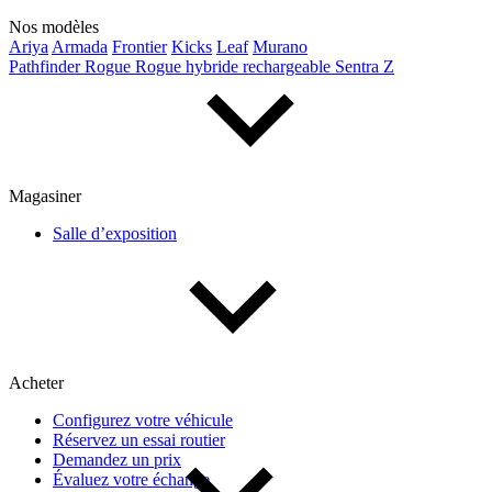
Nos modèles
Prix
Ariya
Armada
Frontier
Kicks
Leaf
Murano
Pathfinder
Rogue
Rogue hybride rechargeable
Sentra
Z
De 5 000 $ à 100 000 $
Paiement hebdo
Magasiner
Salle d’exposition
De 0 $ à 1 000 $
Kilométrage
Acheter
De 0 km à 500 000 km
Configurez votre véhicule
Réservez un essai routier
Demandez un prix
Évaluez votre échange