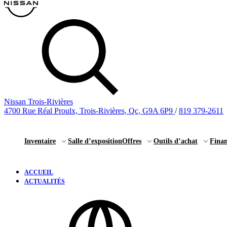
Nissan Trois-Rivières
4700 Rue Réal Proulx, Trois-Rivières, Qc, G9A 6P9
/
819 379-2611
Inventaire
Salle d’exposition
Offres
Outils d’achat
Fina
ACCUEIL
ACTUALITÉS