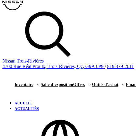
Nissan Trois-Rivières
4700 Rue Réal Proulx, Trois-Rivières, Qc, G9A 6P9
/
819 379-2611
Inventaire
Salle d’exposition
Offres
Outils d’achat
Fina
ACCUEIL
ACTUALITÉS