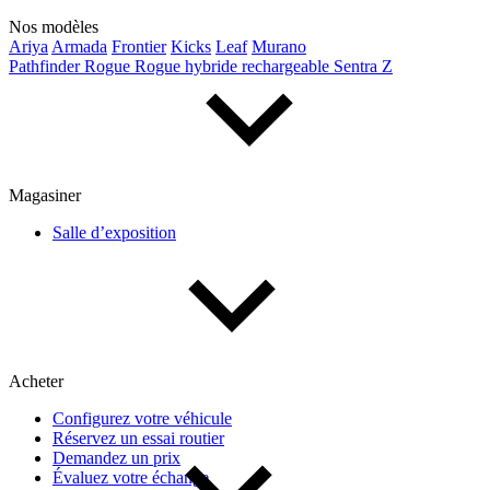
Nos modèles
Prix
Ariya
Armada
Frontier
Kicks
Leaf
Murano
Pathfinder
Rogue
Rogue hybride rechargeable
Sentra
Z
De 5 000 $ à 100 000 $
Paiement hebdo
Magasiner
Salle d’exposition
De 0 $ à 1 000 $
Kilométrage
Acheter
De 0 km à 500 000 km
Configurez votre véhicule
Réservez un essai routier
Demandez un prix
Évaluez votre échange