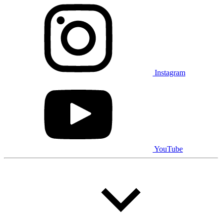
Lincoln
Maserati
Mazda
Mercedes Benz
Mercedes-Benz
Mini
Mitsubishi
Nissan
Ram
Subaru
Toyota
Volkswagen
Instagram
Volvo
Type de véhicule
Camions
Compactes & berlines
Fourgons
Hybride / électrique
YouTube
Multisegments & VUS
Sport & coupés
Année
De 2000 à 2027