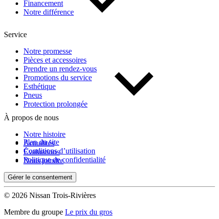
Financement
Notre différence
Service
(0)
Appliquer
Notre promesse
Pièces et accessoires
Prendre un rendez-vous
Réinitialiser
Promotions du service
Esthétique
Pneus
Protection prolongée
À propos de nous
Notre histoire
Plan du site
Actualités
Conditions d’utilisation
Évaluations
Politique de confidentialité
Nous joindre
Gérer le consentement
© 2026 Nissan Trois-Rivières
Membre du groupe
Le prix du gros