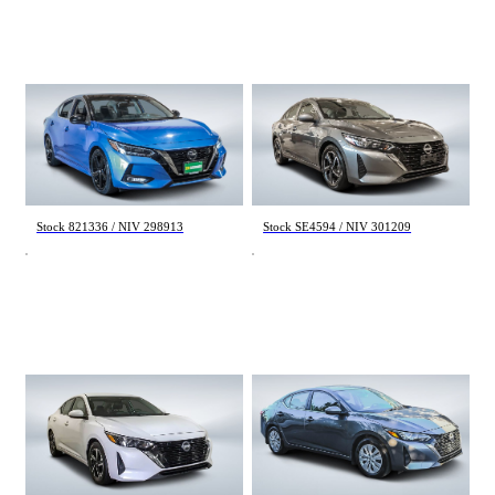
(14)
Appliquer
Nissan Sentra
Nissan Sentra
SR 2023
SV 2024
32 808 km
41 034 km
Réinitialiser
21 998 $
22 195 $
Stock 821336 / NIV 298913
Stock SE4594 / NIV 301209
Nissan Sentra
Nissan Sentra
SV 2025
S Plus 2024
39 407 km
11 825 km
23 127 $
23 995 $