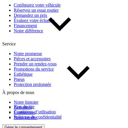
Configurez votre véhicule
Réservez un essai routier
Demandez un prix
Évaluez votre échange
Financement
Notre différence
Service
Notre promesse
Pièces et accessoires
Prendre un rendez-vous
Promotions du service
Esthétique
Pneus
Protection prolongée
À propos de nous
Notre histoire
Plan du site
Actualités
Conditions d’utilisation
Évaluations
Politique de confidentialité
Nous joindre
Gérer le consentement